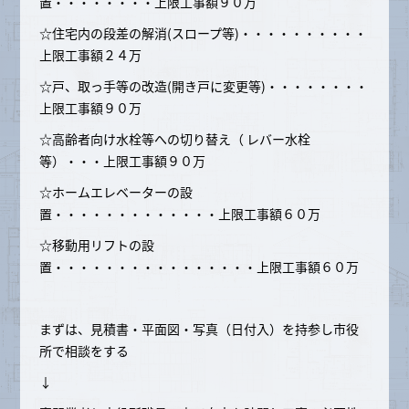
置・・・・・・・・上限工事額９０万
☆住宅内の段差の解消(スロープ等)・・・・・・・・・・
上限工事額２４万
☆戸、取っ手等の改造(開き戸に変更等)・・・・・・・・
上限工事額９０万
☆高齢者向け水栓等への切り替え（ レバー水栓
等）・・・上限工事額９０万
☆ホームエレベーターの設
置・・・・・・・・・・・・・上限工事額６０万
☆移動用リフトの設
置・・・・・・・・・・・・・・・・上限工事額６０万
まずは、見積書・平面図・写真（日付入）を持参し市役
所で相談をする
↓