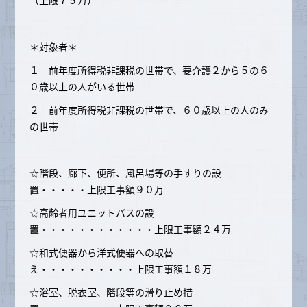
（上限７５万）
＊対象者＊
１ 前年度所得税非課税の世帯で、要介護２から５の６
０歳以上の人がいる世帯
２ 前年度所得税非課税の世帯で、６０歳以上の人のみ
の世帯
☆階段、廊下、便所、風呂場等の手すりの設
置・・・・・上限工事額９０万
☆高齢者用ユニットバスの設
置・・・・・・・・・・・・上限工事額２４万
☆和式便器から洋式便器への取替
え・・・・・・・・・・上限工事額１８万
☆浴室、脱衣室、階段等の滑り止め措