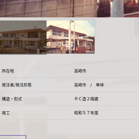
所在地
高崎市
発注者/発注形態
高崎市 / 単体
構造・形式
ＲＣ造２階建
竣工
昭和５７年度