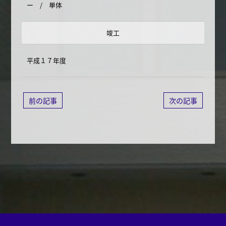
ー / 単体
竣工
平成１７年度
前の記事
次の記事