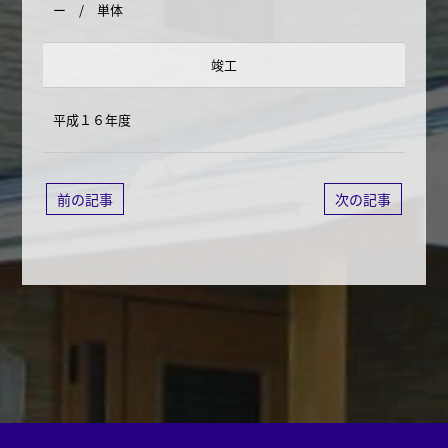
ー / 単体
竣工
平成１６年度
前の記事
次の記事